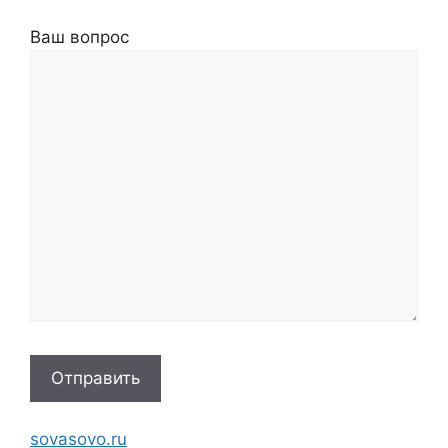
Ваш вопрос
A
sovasovo.ru