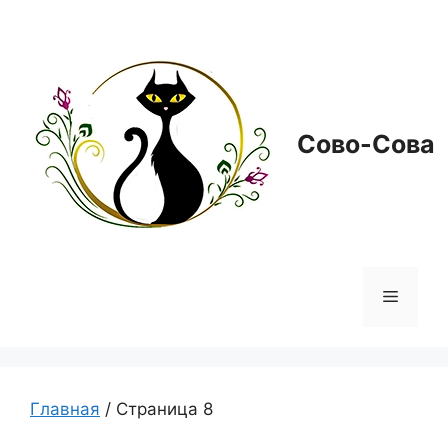
Перейти
к
содержимому
Сово-Сова
Меню
Главная
/ Страница 8