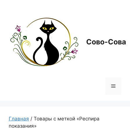
Перейти
к
содержимому
Сово-Сова
Меню
Главная
/ Товары с меткой «Респира
показания»