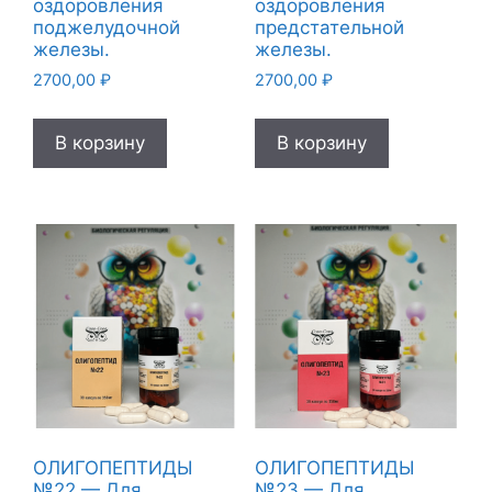
оздоровления
оздоровления
поджелудочной
предстательной
железы.
железы.
2700,00
₽
2700,00
₽
В корзину
В корзину
ОЛИГОПЕПТИДЫ
ОЛИГОПЕПТИДЫ
№22 — Для
№23 — Для