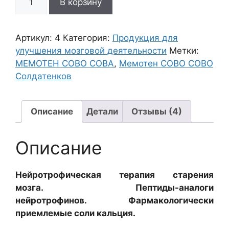
В корзину
товара
l
МЕМОТЕН
t
—
e
Артикул:
4
Категория:
Продукция для
препарат
r
улучшения мозговой деятельности
Метки:
для
n
МЕМОТЕН СОВО СОВА
,
Мемотен СОВО СОВО
памяти
a
Солдатенков
и
t
повышения
i
интеллектуальных
Описание
Детали
Отзывы (4)
v
способностей
e
:
Описание
Нейротрофическая терапия старения
мозга.
Пептиды-аналоги
нейротрофинов.
Фармакологически
приемлемые соли кальция.