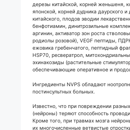
дерезы китайской, корней женьшеня, к
японской, корней дудника даурского и 
китайского, плодов эводии лекарствен
бенфотиамин, динитрозильные комплек
аргинин, активатор зон роста стволовы
родиолы розовой), VEGF пептиды, ПДР
ежовика гребенчатого, пептидный фра
HSP70, ресвератрол, митохондриальны
эхинакозиды (растительные стимулято
обеспечивающие оперативное и продол
Ингредиенты NVPS обладают ноотропн
постинсультных больных.
Известно, что при повреждении разных
(нейроны) теряют способность проводи
Кроме того, при травмах мозга нейрон
их многочисленные ветвистые отрост