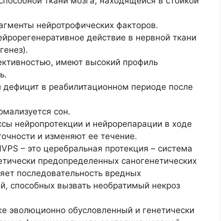
способной ткани мозга, находящейся в стойкой
агменты нейротрофических факторов.
ейрорегенеративное действие в нервной ткани
генез).
ктивностью, имеют высокий профиль
ь.
 дефицит в реабилитационном периоде после
мализуется сон.
сы нейропротекции и нейрорепарации в ходе
очности и изменяют ее течение.
VPS – это церебральная протекция – система
етически предопределенных саногенетических
ляет последовательность вредных
й, способных вызвать необратимый некроз
же эволюционно обусловленный и генетически