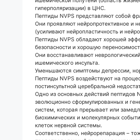
ишемической полутени (область жизне
гиперполяризации) в ЦНС.
Пептиды NVPS представляют собой фр
Они проявляют нейропротективное и н
(усиливают нейропластичность и нейро
Пептиды NVPS обладают хорошей эффе
безопасности и хорошую переносимост
Они восстанавливают неврологический
ишемического инсульта.
Уменьшаются симптомы депрессии, нор
Пептиды NVPS воздействуют на процес
постинсультной церебральной недостат
Одно из основных действий пептидов N
эволюционно сформулированных и ген
систем, которая прерывает или замед
биохимических и молекулярных событи
клеток нервной системы.
Соответственно, нейрорепарация – то