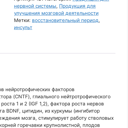
«Нейронный
r
нервной системы
,
Продукция для
восстановитель
n
улучшения мозговой деятельности
при
a
Метки:
восстановительный период
,
постинсультных
t
инсульт
состояниях»
i
v
e
:
ов нейротрофических факторов
тора (CNTF), глиального нейтротрофического
оста 1 и 2 (IGF 1,2), фактора роста нервов
га BDNF, цитидин, из куркумы (ингибитор
ждения мозга, стимулирует работу стволовых
 корней горечавки крупнолистной, плодов