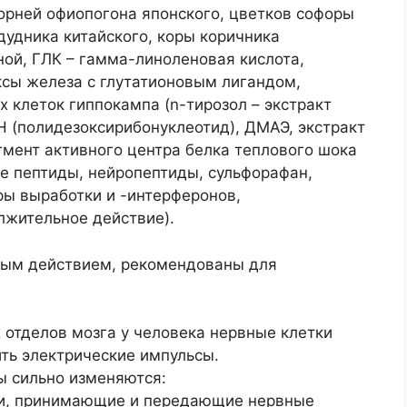
орней офиопогона японского, цветков софоры
дудника китайского, коры коричника
ной, ГЛК – гамма-линоленовая кислота,
сы железа с глутатионовым лигандом,
х клеток гиппокампа (n-тирозол – экстракт
Н (полидезоксирибонуклеотид), ДМАЭ, экстракт
гмент активного центра белка теплового шока
е пептиды, нейропептиды, сульфорафан,
ры выработки и -интерферонов,
жительное действие).
ым действием, рекомендованы для
 отделов мозга у человека нервные клетки
ть электрические импульсы.
ы сильно изменяются:
ки, принимающие и передающие нервные