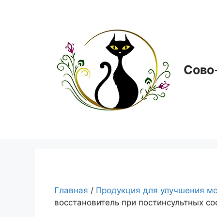
Перейти
к
содержимому
Сово
Главная
/
Продукция для улучшения мо
восстановитель при постинсультных со