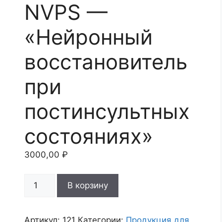
NVPS —
«Нейронный
восстановитель
при
постинсультных
состояниях»
3000,00
₽
Количество
A
В корзину
товара
l
NVPS
t
—
e
Артикул:
121
Категории:
Продукция для